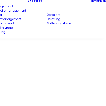
KARRIERE
UNTERNE
ngs- und
rtfoliomanagement
nd
Übersicht
ektmanagement
Beratung
ation und
Stellenangebote
timierung
rung