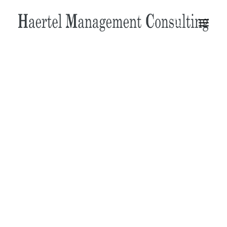
Anforderungs- und Projektportfoliomanagement
Projekt- und Multiprojektmanagement
Transformation und Prozessoptimierung
Adv
Digitalisierung
Übersicht
Beratung
This is a custom category page for Adv.
Stellenangebote